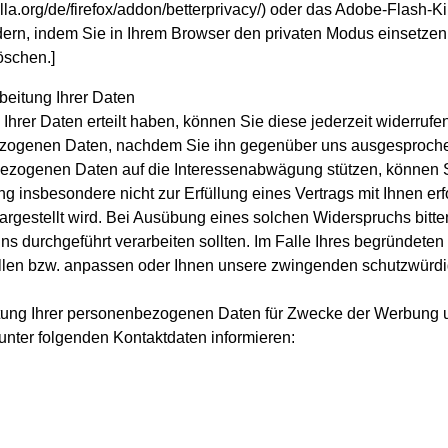
zilla.org/de/firefox/addon/betterprivacy/) oder das Adobe-Flash
ern, indem Sie in Ihrem Browser den privaten Modus einsetzen
öschen.]
beitung Ihrer Daten
 Ihrer Daten erteilt haben, können Sie diese jederzeit widerrufen
nbezogenen Daten, nachdem Sie ihn gegenüber uns ausgesproch
enbezogenen Daten auf die Interessenabwägung stützen, können 
ng insbesondere nicht zur Erfüllung eines Vertrags mit Ihnen erfo
rgestellt wird. Bei Ausübung eines solchen Widerspruchs bitt
s durchgeführt verarbeiten sollten. Im Falle Ihres begründete
llen bzw. anpassen oder Ihnen unsere zwingenden schutzwürdig
eitung Ihrer personenbezogenen Daten für Zwecke der Werbung 
nter folgenden Kontaktdaten informieren: